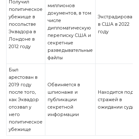
Получил
миллионов
политическое
документов, в том
убежище в
Экстрадирован
числе
посольстве
в США в 2022
дипломатическую
Эквадора в
году
переписку США и
Лондоне в
секретные
2012 году
разведывательные
файлы
Был
арестован в
2019 году
Обвиняется в
после того,
шпионаже и
Находится под
как Эквадор
публикации
стражей в
отозвал у
секретной
ожидании суда
него
информации
политическое
убежище