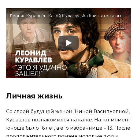
Леонид Куравлёв. Какой была судьба блистательного актёра в кинематографе
Личная жизнь
Со своей будущей женой, Ниной Васильевной,
Куравлев познакомился на катке. На тот момент
юноше было 16 лет, а его избраннице – 13. После
продолжительного романа молодые люди