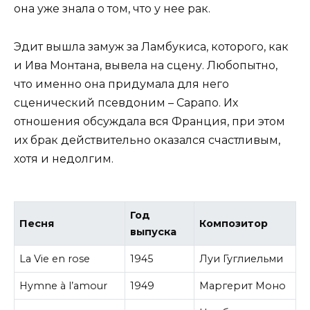
она уже знала о том, что у нее рак.
Эдит вышла замуж за Ламбукиса, которого, как
и Ива Монтана, вывела на сцену. Любопытно,
что именно она придумала для него
сценический псевдоним – Сарапо. Их
отношения обсуждала вся Франция, при этом
их брак действительно оказался счастливым,
хотя и недолгим.
Год
Песня
Композитор
выпуска
La Vie en rose
1945
Луи Гуглиельми
Hymne à l’amour
1949
Маргерит Моно