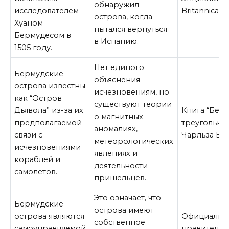
обнаружил
исследователем
Britannica
острова, когда
Хуаном
пытался вернуться
Бермудесом в
в Испанию.
1505 году.
Нет единого
Бермудские
объяснения
острова известны
исчезновениям, но
как “Остров
существуют теории
Дьявола” из-за их
Книга “Бер
о магнитных
предполагаемой
треугольни
аномалиях,
связи с
Чарльза Бе
метеорологических
исчезновениями
явлениях и
кораблей и
деятельности
самолетов.
пришельцев.
Это означает, что
Бермудские
острова имеют
острова являются
Официальны
собственное
самоуправляемой
правительс