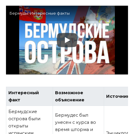
Бермуды. Интересные факты
Интересный
Возможное
Источник
факт
объяснение
Бермудские
Бермудес был
острова были
унесен с курса во
открыты
время шторма и
испанским
Энциклопе