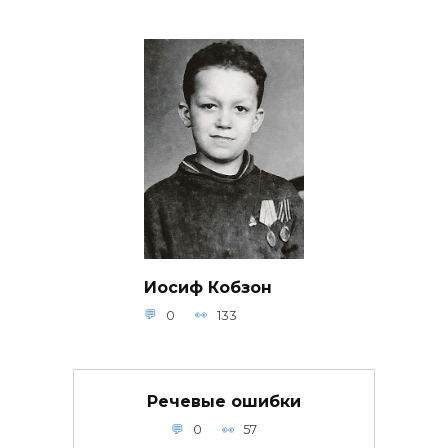
Иосиф Кобзон
0
133
Речевые ошибки
0
57