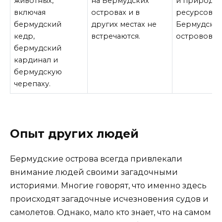
животных,
на Бермудских
и природн
включая
островах и в
ресурсов
бермудский
других местах не
Бермудски
кедр,
встречаются.
островов
бермудский
кардинал и
бермудскую
черепаху.
Опыт других людей
Бермудские острова всегда привлекали
внимание людей своими загадочными
историями. Многие говорят, что именно здесь
происходят загадочные исчезновения судов и
самолетов. Однако, мало кто знает, что на самом