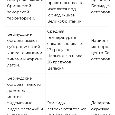
правительство, но
британской
Бермудски
находятся под
заморской
островов
юрисдикцией
территорией.
Великобритании.
Средняя
Бермудские
температура в
острова имеют
Националь
январе составляет
субтропический
метеоролог
17 градусов
климат с мягкими
центр Берм
Цельсия, а в июле –
зимами и жарким
островов
28 градусов
летом.
Цельсия.
Бермудские
острова являются
домом для
многих
эндемичных
Эти виды
Департамен
видов растений и
встречаются только
окружающе