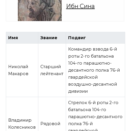
Ибн Сина
Имя
Звание
Подвиг
Командир взвода 6-й
роты 2-го батальона
104-го парашютно-
Николай
Старший
десантного полка 76-й
Макаров
лейтенант
гвардейской
воздушно-десантной
дивизии
Стрелок 6-й роты 2-го
батальона 104-го
парашютно-десантного
Владимир
Рядовой
полка 76-й
Колесников
гвардейской