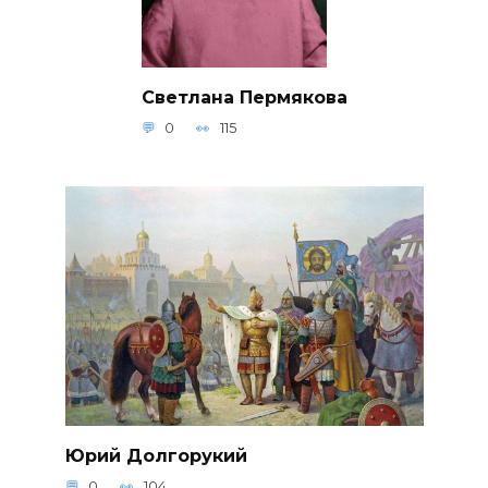
Светлана Пермякова
0
115
Юрий Долгорукий
0
104