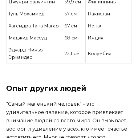
Джунри Балуингин
59,9 см
Филиппины
Гуль Мохаммед
57 см
Пакистан
Хагендра Тапа Магар
67 см
Непал
Маджид Массуд
68 см
Индия
Эдуард Ниньо
72,1 см
Колумбия
Эрнандес
Опыт других людей
“Самый маленький человек” – это
удивительное явление, которое привлекает
внимание людей со всего мира. Он вызывает
восторг и удивление у всех, кто имеет счастье
встретить его. Многие говорят, что это