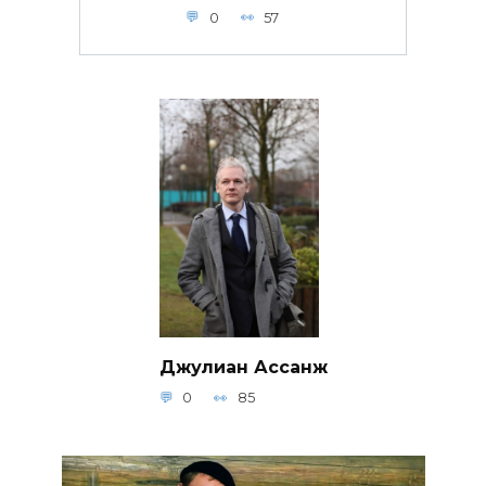
0
57
Джулиан Ассанж
0
85