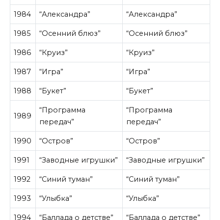
1984
“Александра”
“Александра”
1985
“Осенний блюз”
“Осенний блюз”
1986
“Круиз”
“Круиз”
1987
“Игра”
“Игра”
1988
“Букет”
“Букет”
“Программа
“Программа
1989
передач”
передач”
1990
“Остров”
“Остров”
1991
“Заводные игрушки”
“Заводные игрушки”
1992
“Синий туман”
“Синий туман”
1993
“Улыбка”
“Улыбка”
1994
“Баллада о детстве”
“Баллада о детстве”